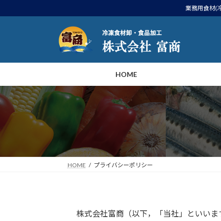
コ
ナ
業務用食材(
ン
ビ
テ
ゲ
ン
ー
ツ
シ
へ
ョ
HOME
ス
ン
キ
に
ッ
移
プ
動
HOME
プライバシーポリシー
株式会社富商（以下，「当社」といいま